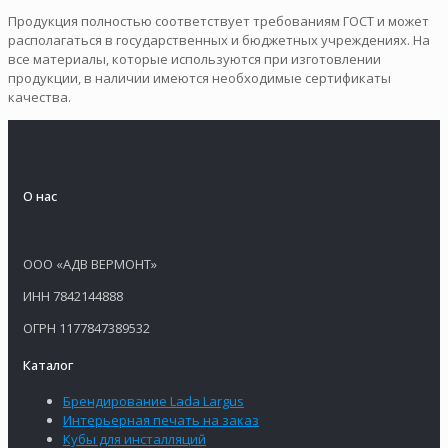
Продукция полностью соответствует требованиям ГОСТ и может
располагаться в государственных и бюджетных учреждениях. На
все материалы, которые используются при изготовлении
продукции, в наличии имеются необходимые сертификаты
качества.
О нас
ООО «АДВ ВЕРМОНТ»
ИНН 7842144888
ОГРН 1177847389532
Каталог
Брендирование Lada Largus
Интерьерная печать на заказ
Кубы для инсталляций