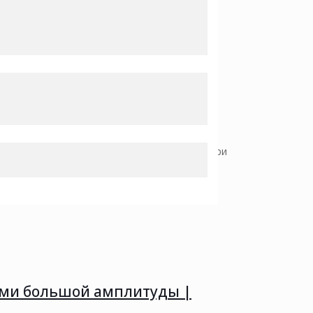
ектронную почту
 На все материалы, которые используются при
ями большой амплитуды |