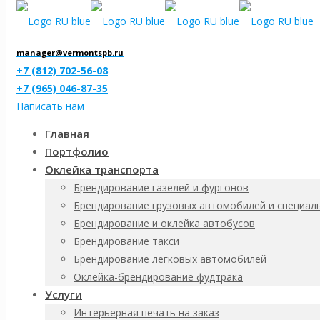
manager@vermontspb.ru
+7 (812) 702-56-08
+7 (965) 046-87-35
Написать нам
Главная
Портфолио
Оклейка транспорта
P17 Запрещается 
Брендирование газелей и фургонов
Брендирование грузовых автомобилей и специал
ПВХ, пластик 3мм
Брендирование и оклейка автобусов
Брендирование такси
Брендирование легковых автомобилей
Оклейка-брендирование фудтрака
Материал
Услуги
Наклейка Пленка ПВХ
Интерьерная печать на заказ