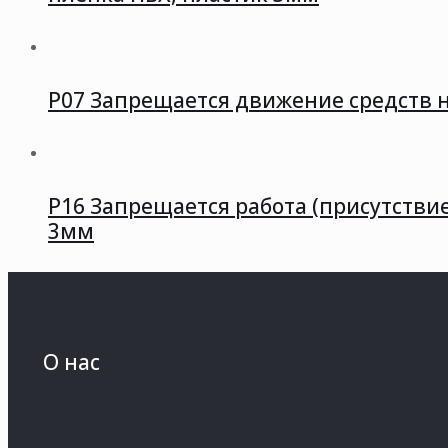
P07 Запрещается движение средств н
P16 Запрещается работа (присутств
3мм
О нас