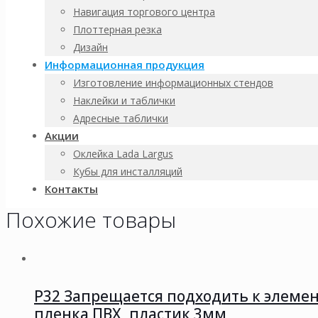
Навигация торгового центра
Доставка:
Плоттерная резка
• по Санкт-Петербургу
Дизайн
• до транспортной компании
Информационная продукция
• возможен самовывоз
Изготовление информационных стендов
Наклейки и таблички
Для расчета стоимости нестандартного заказа или доставки с
Адресные таблички
info@vermontspb.ru
Акции
Оклейка Lada Largus
Продукция полностью соответствует требованиям ГОСТ и може
Кубы для инсталляций
изготовлении продукции, в наличии имеются необходимые сер
Контакты
Похожие товары
P32 Запрещается подходить к элем
пленка ПВХ, пластик 3мм