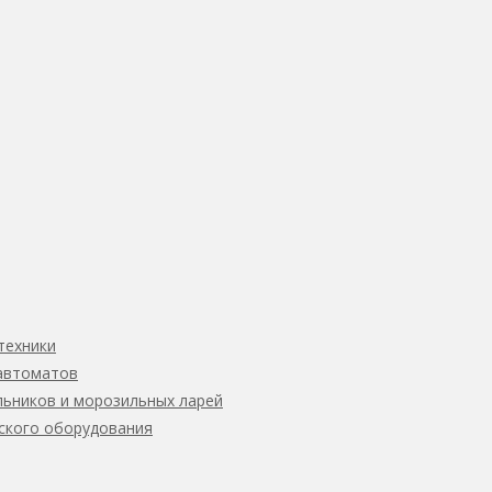
техники
автоматов
ьников и морозильных ларей
ского оборудования