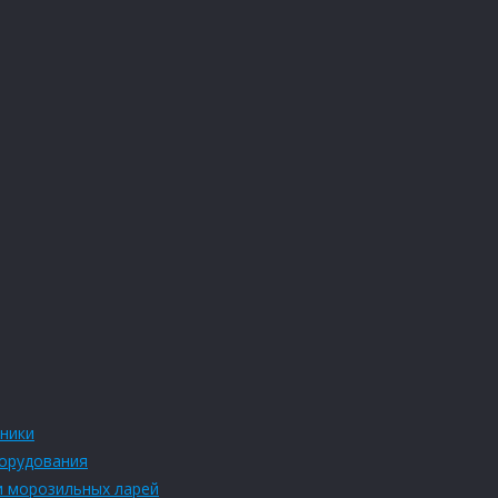
ники
борудования
и морозильных ларей