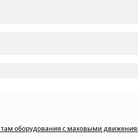
вяжитесь с менеджером по телефону или направив письмо на эл
т располагаться в государственных и бюджетных учреждениях.
тификаты качества.
ентам оборудования с маховыми движени