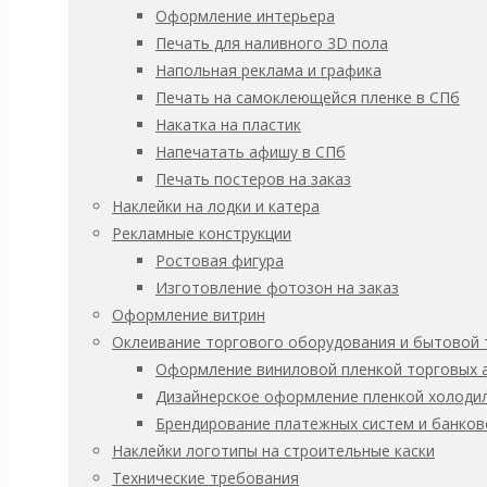
Табличка Пластик 3мм
Оформление интерьера
Размер
Печать для наливного 3D пола
100х100мм
Напольная реклама и графика
150Х150мм
Печать на самоклеющейся пленке в СПб
200Х200мм
Накатка на пластик
250Х250мм
Напечатать афишу в СПб
Заказать услугу
Печать постеров на заказ
Категория:
Запрещающие знаки, таблички и наклейки
Наклейки на лодки и катера
Описание
Рекламные конструкции
Ростовая фигура
На местах и участках, где запрещено разбрызгивать воду.
Изготовление фотозон на заказ
Материалы:
Оформление витрин
• Пластик 3 мм
Оклеивание торгового оборудования и бытовой 
• Самоклеющаяся ПВХ пленка
Оформление виниловой пленкой торговых 
Дизайнерское оформление пленкой холодил
Дополнительные опции:
Брендирование платежных систем и банков
• Защитная ламинация
Наклейки логотипы на строительные каски
• Монтажная лента (скотч)
Технические требования
• Изменение цвета, стиля