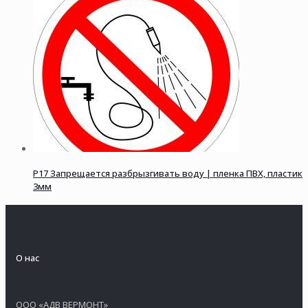
P17 Запрещается разбрызгивать воду | пленка ПВХ, пластик
3мм
О нас
ООО «АДВ ВЕРМОНТ»