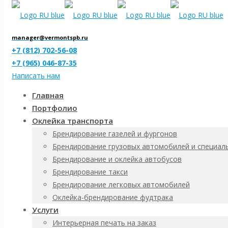
manager@vermontspb.ru
+7 (812) 702-56-08
+7 (965) 046-87-35
Написать нам
Главная
Портфолио
Оклейка транспорта
0208 Гражданская
Брендирование газелей и фургонов
Брендирование грузовых автомобилей и специал
Брендирование и оклейка автобусов
Брендирование такси
Материал
Брендирование легковых автомобилей
Основа ПВХ 3мм, без профиля
Оклейка-брендирование фудтрака
Основа ПВХ 3мм, алюминиевая рамка
Услуги
Размер
Интерьерная печать на заказ