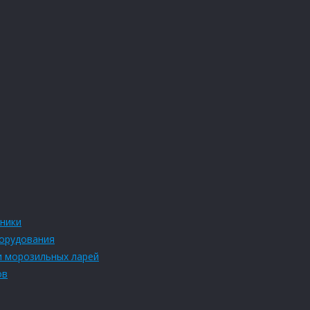
ники
борудования
и морозильных ларей
ов