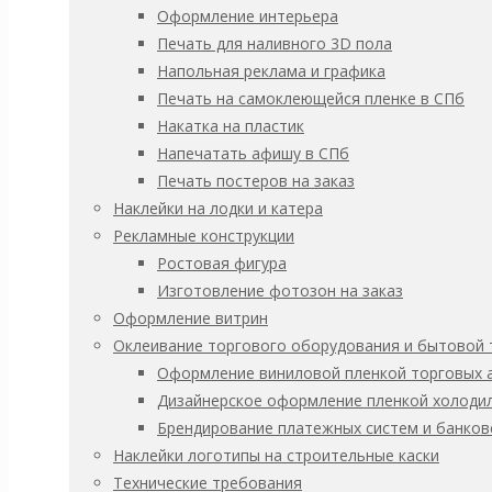
1250х1000мм
Оформление интерьера
Заказать услугу
Печать для наливного 3D пола
Категория:
Гражданская оборона
Напольная реклама и графика
Описание
Печать на самоклеющейся пленке в СПб
Накатка на пластик
Стандартные размеры:
Напечатать афишу в СПб
1250х1000 мм
Печать постеров на заказ
Наклейки на лодки и катера
Материалы:
Рекламные конструкции
Пластик 3 мм
Ростовая фигура
Самоклеющаяся ПВХ пленка
Изготовление фотозон на заказ
Оформление витрин
Дополнительные опции:
Оклеивание торгового оборудования и бытовой 
Оформление виниловой пленкой торговых 
Защитная ламинация
Дизайнерское оформление пленкой холодил
Монтажная лента (скотч)
Брендирование платежных систем и банков
Маркировка (логотип) заказчика
Наклейки логотипы на строительные каски
Изменение цвета, стиля
Технические требования
Изменение содержания, размера