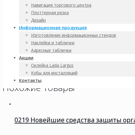
Навигация торгового центра
Доставка:
Плоттерная резка
Дизайн
по Санкт-Петербургу
Информационная продукция
до транспортной компании
Изготовление информационных стендов
возможен самовывоз
Наклейки и таблички
Для расчета стоимости нестандартного заказа свяжитесь с м
Адресные таблички
Акции
Продукция полностью соответствует требованиям ГОСТ и може
Оклейка Lada Largus
изготовлении продукции, в наличии имеются необходимые сер
Кубы для инсталляций
Контакты
Похожие товары
0219 Новейшие средства защиты орг