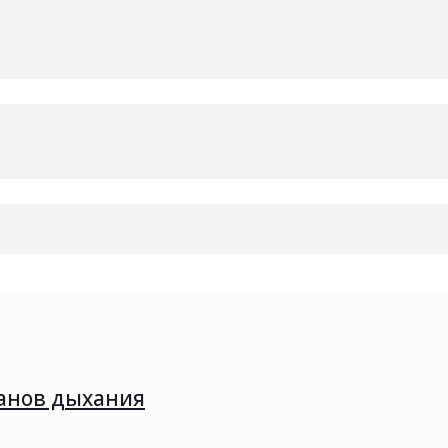
енеджером по телефону или направив письмо на электронную по
т располагаться в государственных и бюджетных учреждениях.
тификаты качества.
анов дыхания