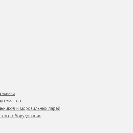
техники
автоматов
ьников и морозильных ларей
ского оборудования