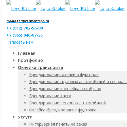
manager@vermontspb.ru
+7 (812) 702-56-08
+7 (965) 046-87-35
Написать нам
Главная
Портфолио
Оклейка транспорта
0121 Пожарная Бе
Брендирование газелей и фургонов
Брендирование грузовых автомобилей и специал
Брендирование и оклейка автобусов
Брендирование такси
Материал
Брендирование легковых автомобилей
Основа ПВХ 3мм, без профиля
Оклейка-брендирование фудтрака
Основа ПВХ 3мм, алюминиевая рамка
Услуги
Размер
Интерьерная печать на заказ