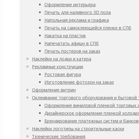
1500х1000мм
Оформление интерьера
Заказать услугу
Печать для наливного 3D пола
Категория:
Пожарная безопасность
Напольная реклама и графика
Описание
Печать на самоклеющейся пленке в СПб
Накатка на пластик
Стандартные размеры:
Напечатать афишу в СПб
1500х1000 мм
Печать постеров на заказ
Наклейки на лодки и катера
Материалы:
Рекламные конструкции
Пластик 3 мм
Ростовая фигура
Самоклеющаяся ПВХ пленка
Изготовление фотозон на заказ
Оформление витрин
Дополнительные опции:
Оклеивание торгового оборудования и бытовой 
Оформление виниловой пленкой торговых 
Защитная ламинация
Дизайнерское оформление пленкой холодил
Монтажная лента (скотч)
Брендирование платежных систем и банков
Маркировка (логотип) заказчика
Наклейки логотипы на строительные каски
Изменение цвета, стиля
Технические требования
Изменение содержания, размера