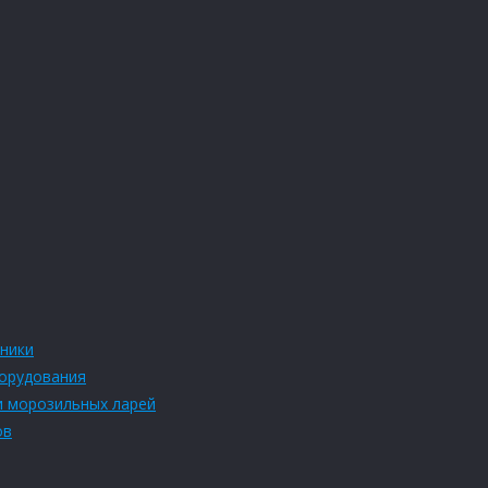
ники
борудования
и морозильных ларей
ов