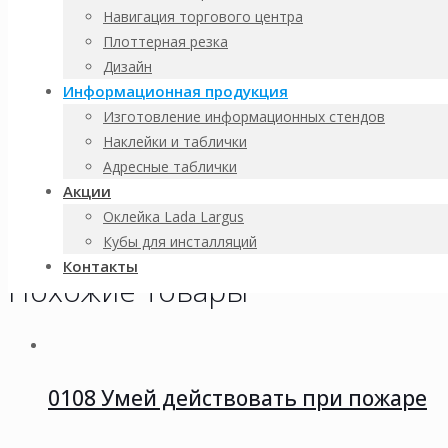
Навигация торгового центра
Доставка:
Плоттерная резка
Дизайн
по Санкт-Петербургу
Информационная продукция
до транспортной компании
Изготовление информационных стендов
возможен самовывоз
Наклейки и таблички
Для расчета стоимости нестандартного заказа свяжитесь с м
Адресные таблички
Акции
Продукция полностью соответствует требованиям ГОСТ и може
Оклейка Lada Largus
изготовлении продукции, в наличии имеются необходимые сер
Кубы для инсталляций
Контакты
Похожие товары
0108 Умей действовать при пожаре