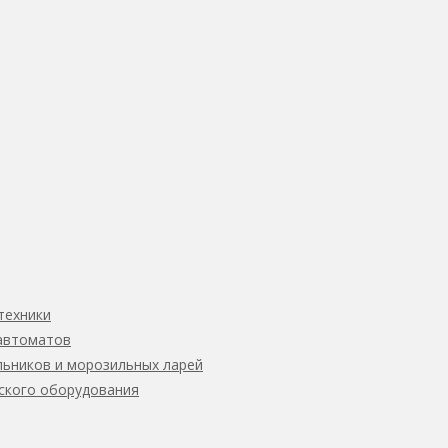
техники
автоматов
ьников и морозильных ларей
ского оборудования