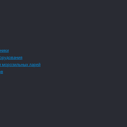
ники
борудования
и морозильных ларей
ов