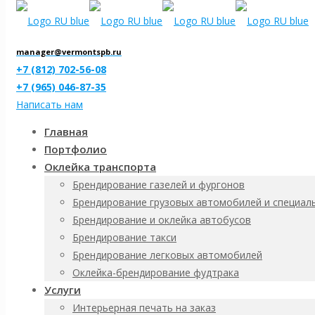
manager@vermontspb.ru
+7 (812) 702-56-08
+7 (965) 046-87-35
Написать нам
Главная
Портфолио
Изготовление куб
Оклейка транспорта
Брендирование газелей и фургонов
Брендирование грузовых автомобилей и специал
Брендирование и оклейка автобусов
Брендирование такси
Брендирование легковых автомобилей
Оклейка-брендирование фудтрака
Услуги
Related posts
Интерьерная печать на заказ