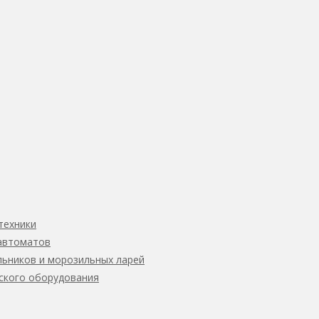
nd для компании «Т-Лизинг»
я Ford Mustang
техники
автоматов
ьников и морозильных ларей
ского оборудования
M EVR для компания «КВС»