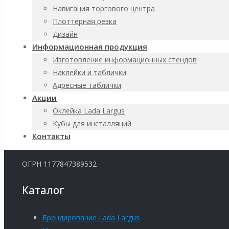
Навигация торгового центра
Плоттерная резка
Read more
Дизайн
Информационная продукция
Изготовление информационных стендов
Наклейки и таблички
О нас
Адресные таблички
Акции
Оклейка Lada Largus
Кубы для инсталляций
ООО «АДВ ВЕРМОНТ»
Контакты
ИНН 7842144888
ОГРН 1177847389532
Каталог
Брендирование Lada Largus