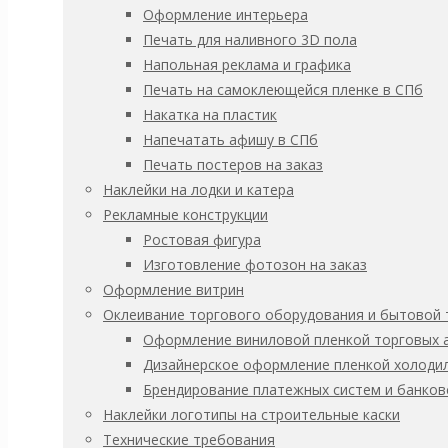
Оформление интерьера
Печать для наливного 3D пола
06.08.2026
Напольная реклама и графика
Печать на самоклеющейся пленке в СПб
Брендирование автомобиля Geely Emgra
Накатка на пластик
Напечатать афишу в СПб
Печать постеров на заказ
Read more
Наклейки на лодки и катера
Рекламные конструкции
05.08.2026
Ростовая фигура
Частичная виниловая оклейка автомобил
Изготовление фотозон на заказ
Оформление витрин
Оклеивание торгового оборудования и бытовой 
Read more
Оформление виниловой пленкой торговых 
Дизайнерское оформление пленкой холодил
04.08.2026
Брендирование платежных систем и банков
Наклейки логотипы на строительные каски
Брендирование автомобиля VOYAH DREA
Технические требования